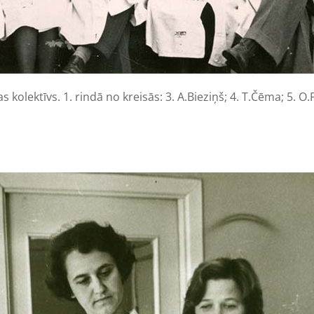
kolektīvs. 1. rindā no kreisās: 3. A.Bieziņš; 4. T.Čēma; 5. O.Fr