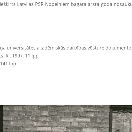
ts Latvijas PSR Nopelniem bagātā ārsta goda nosaukums. 
radiņa universitātes akadēmiskās darbības vēsture dokumentos
s. R., 1997. 11 lpp.
 141 lpp.