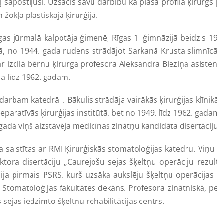
apostījusi. Uzsācis savu darbību kā plaša profila ķirurgs 
žokļa plastiskajā ķirurģijā.
 jūrmalā kalpotāja ģimenē, Rīgas 1. ģimnāzijā beidzis 194
ikā, no 1944. gada rudens strādājot Sarkanā Krusta slimnī
ar izcilā bērnu ķirurga profesora Aleksandra Bieziņa asiste
ja līdz 1962. gadam.
katedrā I. Bākulis strādāja vairākās ķirurģijas klīnikā
reparatīvās ķirurģijas institūtā, bet no 1949. līdz 1962. gada
gadā viņš aizstāvēja medicīnas zinātņu kandidāta disertāciju 
stītas ar RMI Ķirurģiskās stomatoloģijas katedru. Viņu ie
ktora disertāciju „Caurejošu sejas šķeltņu operāciju rezu
š bija pirmais PSRS, kurš uzsāka aukslēju šķeltņu operācijas
I Stomatoloģijas fakultātes dekāns. Profesora zinātniskā, 
 sejas iedzimto šķeltņu rehabilitācijas centrs.