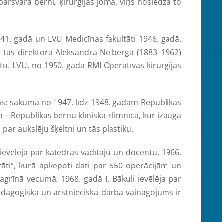
pārsvarā bērnu ķirurģijas jomā, viņš noslēdza to
1. gadā un LVU Medicīnas fakultāti 1946. gadā.
cā tās direktora Aleksandra Neiberga (1883–1962)
ntu. LVU, no 1950. gada RMI Operatīvās ķirurģijas
s: sākumā no 1947. līdz 1948. gadam Republikas
m – Republikas bērnu klīniskā slimnīcā, kur izauga
par aukslēju šķeltni un tās plastiku.
vēlēja par katedras vadītāju un docentu. 1966.
ltāti”, kurā apkopoti dati par 550 operācijām un
 agrīnā vecumā. 1968. gadā I. Bākuli ievēlēja par
pedagoģiskā un ārstnieciskā darba vainagojums ir