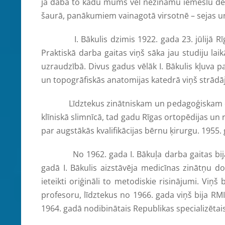
ja daba to kādu mums vēl nezināmu iemeslu dēļ s
šaurā, panākumiem vainagotā virsotnē – sejas un 
I. Bākulis dzimis 1922. gada 23. jūlijā Rīgas
Praktiskā darba gaitas viņš sāka jau studiju la
uzraudzībā. Divus gadus vēlāk I. Bākulis kļuva p
un topogrāfiskās anatomijas katedrā viņš strādā
Līdztekus zinātniskam un pedagoģiskam darbam 
klīniskā slimnīcā, tad gadu Rīgas ortopēdijas un 
par augstākās kvalifikācijas bērnu ķirurgu. 1955. 
No 1962. gada I. Bākuļa darba gaitas bija sai
gadā I. Bākulis aizstāvēja medicīnas zinātņu do
ieteikti oriģināli to metodiskie risinājumi. Viņ
profesoru, līdztekus no 1966. gada viņš bija RM
1964. gadā nodibinātais Republikas specializētais