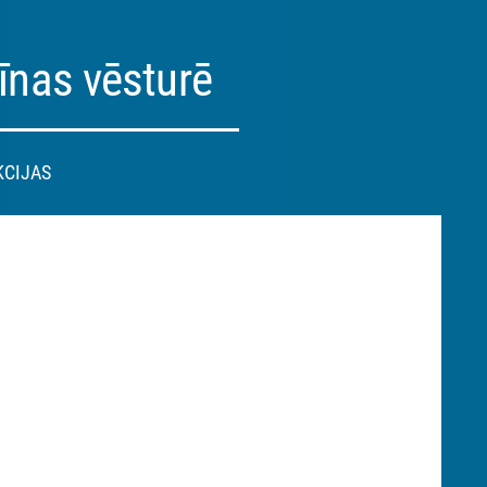
īnas vēsturē
KCIJAS