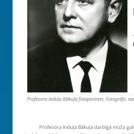
Profesora Induļa Bākuļa fotoportrets. Fotogrāfs: nav
Profesora Induļa Bākuļa darbīgā mūža galvenai