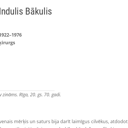
Indulis Bākulis
1922–1976
ķirurgs
 zināms. Rīga, 20. gs. 70. gadi.
s mērķis un saturs bija darīt laimīgus cilvēkus, atdodot 