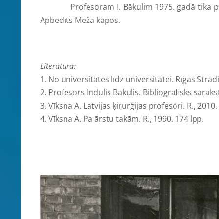
Profesoram I. Bākulim 1975. gadā tika piešķir
Apbedīts Meža kapos.
Literatūra:
1. No universitātes līdz universitātei. Rīgas St
2. Profesors Indulis Bākulis. Bibliogrāfisks sarakst
3. Vīksna A. Latvijas ķirurģijas profesori. R., 2010.
4. Vīksna A. Pa ārstu takām. R., 1990. 174 lpp.