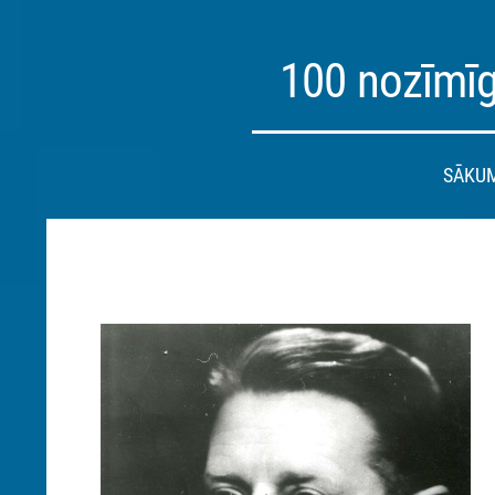
100 nozīmīg
SĀKU