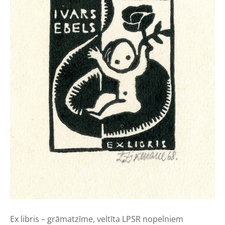
Ex libris – grāmatzīme, veltīta LPSR nopelniem