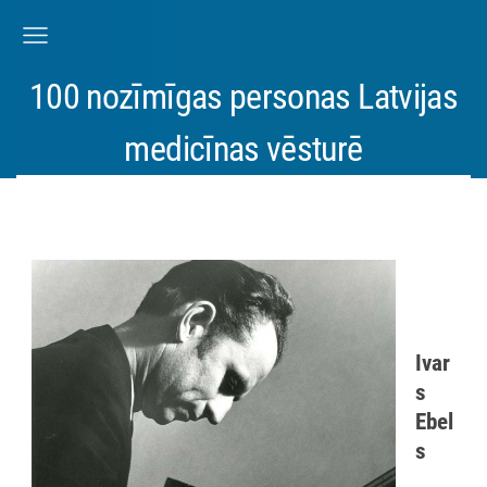
100 nozīmīgas personas Latvijas
medicīnas vēsturē
Ivar
s
Ebel
s