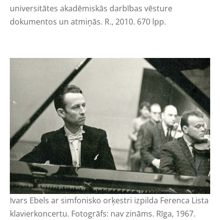
universitātes akadēmiskās darbības vēsture
dokumentos un atmiņās. R., 2010. 670 lpp.
Ivars Ebels ar simfonisko orķestri izpilda Ferenca Lista
klavierkoncertu. Fotogrāfs: nav zināms. Rīga, 1967.