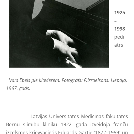
1925
–
1998
pedi
atrs
Ivars Ebels pie klavierēm. Fotogrāfs: F.Izraelsons. Liepāja,
1967. gads.
Latvijas Universitātes
Medicīnas fakultātes
Bērnu slimību klīniku 1922. gadā izveidoja franču
izcelsmes krievvācietis Eduards Gartjē (1872–1959) un