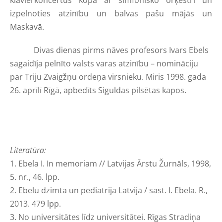
klavierkoncertus kopā ar simfonisko orķestri un
izpelnoties atzinību un balvas pašu mājās un
Maskavā.
Divas dienas pirms nāves profesors Ivars Ebels
sagaidīja pelnīto valsts varas atzinību – nomināciju
par Triju Zvaigžņu ordeņa virsnieku. Miris 1998. gada
26. aprīlī Rīgā, apbedīts Siguldas pilsētas kapos.
Literatūra:
1. Ebela I. In memoriam // Latvijas Ārstu Žurnāls, 1998,
5. nr., 46. lpp.
2. Ebelu dzimta un pediatrija Latvijā / sast. I. Ebela. R.,
2013. 479 lpp.
3. No universitātes līdz universitātei. Rīgas Stradiņa