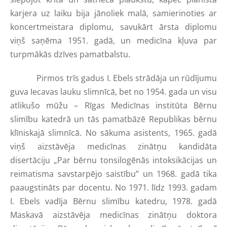
karjera uz laiku bija jānoliek malā, samierinoties ar
koncertmeistara diplomu, savukārt ārsta diplomu
viņš saņēma 1951. gadā, un medicīna kļuva par
turpmākās dzīves pamatbalstu.
Pirmos trīs gadus I. Ebels strādāja un rūdījumu
guva Iecavas lauku slimnīcā, bet no 1954. gada un visu
atlikušo mūžu – Rīgas Medicīnas institūta Bērnu
slimību katedrā un tās pamatbāzē Republikas bērnu
klīniskajā slimnīcā. No sākuma asistents, 1965. gadā
viņš aizstāvēja medicīnas zinātņu kandidāta
disertāciju „Par bērnu tonsilogēnās intoksikācijas un
reimatisma savstarpējo saistību” un 1968. gadā tika
paaugstināts par docentu. No 1971. līdz 1993. gadam
I. Ebels vadīja Bērnu slimību katedru, 1978. gadā
Maskavā aizstāvēja medicīnas zinātņu doktora