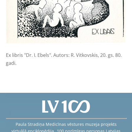
Ex libris "Dr. I. Ebels". Autors: R. Vitkovskis, 20. gs. 80.
gadi.
Paula Stradiņa Medicīnas vēstures muzeja projekts
virtuālā enciklopēdija „100 nozīmīgas personas Latvijas