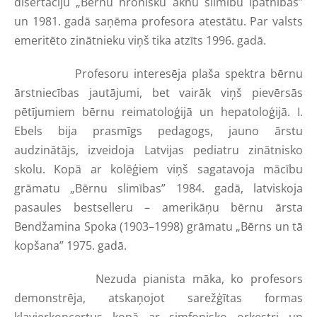
disertāciju „Bērnu hronisku aknu slimību īpatnības”
un 1981. gadā saņēma profesora atestātu. Par valsts
emeritēto zinātnieku viņš tika atzīts 1996. gadā.
Profesoru interesēja plaša spektra bērnu
ārstniecības jautājumi, bet vairāk viņš pievērsās
pētījumiem bērnu reimatoloģijā un hepatoloģijā. I.
Ebels bija prasmīgs pedagogs, jauno ārstu
audzinātājs, izveidoja Latvijas pediatru zinātnisko
skolu. Kopā ar kolēģiem viņš sagatavoja mācību
grāmatu „Bērnu slimības” 1984. gadā, latviskoja
pasaules bestselleru – amerikāņu bērnu ārsta
Bendžamina Spoka (1903–1998) grāmatu „Bērns un tā
kopšana” 1975. gadā.
Nezuda pianista māka, ko profesors
demonstrēja, atskaņojot sarežģītas formas