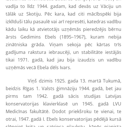
vadīja to līdz 1944. gadam, kad devās uz Vāciju un
tālāk uz Skotiju. Pēc kara, kad citi mācībspēki bija
izklīduši tālu pasaulē vai arī represēti, katedras vadību
kādu laiku kā atvietotājs uzņēmās pieredzējis bērnu
ārsts Gedimins Ebels (1895–1967), kuram nebija
zinātniska grāda. Viņam sekoja pēc kārtas trīs
gadījuma rakstura iebraucēji, un stabilitāte iestājās
tikai 1971. gadā, kad jau bija izaudzis un vadību
uzņēmās vecā Ebela dēls Ivars.
Viņš dzimis 1925. gada 13. martā Tukumā,
beidzis Rīgas 1. Valsts ģimnāziju 1944. gadā, bet jau
pirms tam 1942. gadā sācis studijas Latvijas
konservatorijas klavierklasē un 1945. gadā LVU
Medicīnas fakultātē. Dodot priekšroku te vienai, te
otrai, 1947. gadā I. Ebels konservatorijas pēdējā kursā
slēpojot krita un satrieca plaukstu, kāpēc pianista