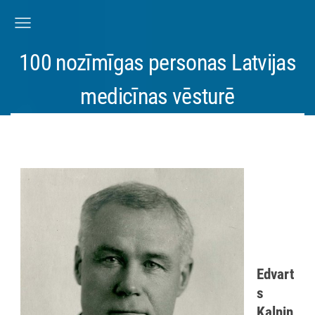
100 nozīmīgas personas Latvijas
medicīnas vēsturē
Edvart
s
Kalniņ