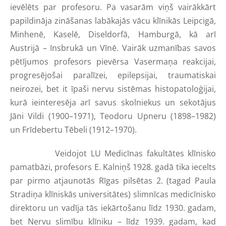
ievēlēts par profesoru. Pa vasarām viņš vairākkārt
papildināja zināšanas labākajās vācu klīnikās Leipcigā,
Minhenē, Kaselē, Diseldorfā, Hamburgā, kā arī
Austrijā – Insbrukā un Vīnē. Vairāk uzmanības savos
pētījumos profesors pievērsa Vasermaņa reakcijai,
progresējošai paralīzei, epilepsijai, traumatiskai
neirozei, bet it īpaši nervu sistēmas histopatoloģijai,
kurā ieinteresēja arī savus skolniekus un sekotājus
Jāni Vildi (1900–1971), Teodoru Upneru (1898–1982)
un Frīdebertu Tēbeli (1912–1970).
Veidojot LU Medicīnas fakultātes klīnisko
pamatbāzi, profesors E. Kalniņš 1928. gadā tika iecelts
par pirmo atjaunotās Rīgas pilsētas 2. (tagad Paula
Stradiņa klīniskās universitātes) slimnīcas medicīnisko
direktoru un vadīja tās iekārtošanu līdz 1930. gadam,
bet Nervu slimību klīniku – līdz 1939. gadam, kad