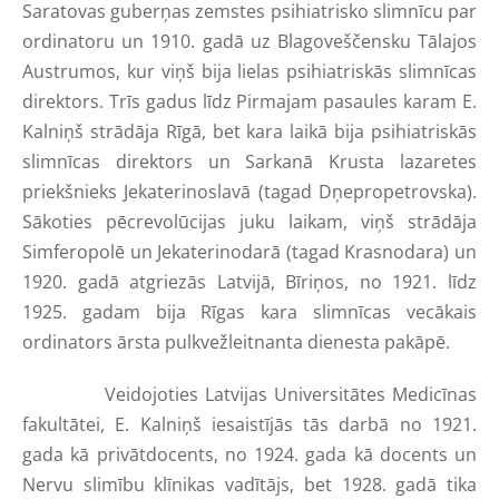
Saratovas guberņas zemstes psihiatrisko slimnīcu par
ordinatoru un 1910. gadā uz Blagoveščensku Tālajos
Austrumos, kur viņš bija lielas psihiatriskās slimnīcas
direktors. Trīs gadus līdz Pirmajam pasaules karam E.
Kalniņš strādāja Rīgā, bet kara laikā bija psihiatriskās
slimnīcas direktors un Sarkanā Krusta lazaretes
priekšnieks Jekaterinoslavā (tagad Dņepropetrovska).
Sākoties pēcrevolūcijas juku laikam, viņš strādāja
Simferopolē un Jekaterinodarā (tagad Krasnodara) un
1920. gadā atgriezās Latvijā, Bīriņos, no 1921. līdz
1925. gadam bija Rīgas kara slimnīcas vecākais
ordinators ārsta pulkvežleitnanta dienesta pakāpē.
Veidojoties Latvijas Universitātes Medicīnas
fakultātei, E. Kalniņš iesaistījās tās darbā no 1921.
gada kā privātdocents, no 1924. gada kā docents un
Nervu slimību klīnikas vadītājs, bet 1928. gadā tika