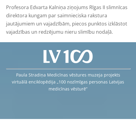
Profesora Edvarta Kalniņa ziņojums Rīgas II slimnīcas
direktora kungam par saimnieciska rakstura
jautājumiem un vajadzībām, piecos punktos izklāstot
vajadzības un redzējumu nieru slimību nodaļā.
Paula Stradiņa Medicīnas vēstures muzeja projekts
virtuālā enciklopēdija „100 nozīmīgas personas Latvijas
medicīnas vēsturē”