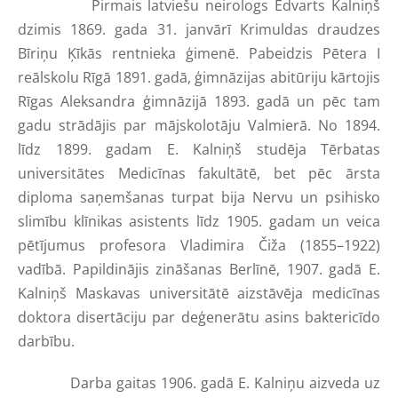
Pirmais latviešu neirologs Edvarts Kalniņš
dzimis 1869. gada 31. janvārī Krimuldas draudzes
Bīriņu Ķīkās rentnieka ģimenē. Pabeidzis Pētera I
reālskolu Rīgā 1891. gadā, ģimnāzijas abitūriju kārtojis
Rīgas Aleksandra ģimnāzijā 1893. gadā un pēc tam
gadu strādājis par mājskolotāju Valmierā. No 1894.
līdz 1899. gadam E. Kalniņš studēja Tērbatas
universitātes Medicīnas fakultātē, bet pēc ārsta
diploma saņemšanas turpat bija Nervu un psihisko
slimību klīnikas asistents līdz 1905. gadam un veica
pētījumus profesora Vladimira Čiža (1855–1922)
vadībā. Papildinājis zināšanas Berlīnē, 1907. gadā E.
Kalniņš Maskavas universitātē aizstāvēja medicīnas
doktora disertāciju par deģenerātu asins baktericīdo
darbību.
Darba gaitas 1906. gadā E. Kalniņu aizveda uz