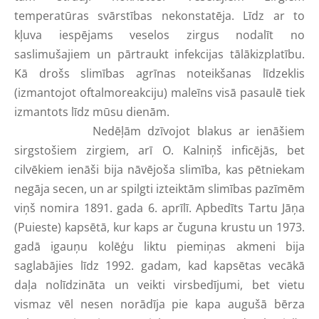
temperatūras svārstības nekonstatēja. Līdz ar to
kļuva iespējams veselos zirgus nodalīt no
saslimušajiem un pārtraukt infekcijas tālākizplatību.
Kā drošs slimības agrīnas noteikšanas līdzeklis
(izmantojot oftalmoreakciju) maleīns visā pasaulē tiek
izmantots līdz mūsu dienām.
Nedēļām dzīvojot blakus ar ienāšiem
sirgstošiem zirgiem, arī O. Kalniņš inficējās, bet
cilvēkiem ienāši bija nāvējoša slimība, kas pētniekam
negāja secen, un ar spilgti izteiktām slimības pazīmēm
viņš nomira 1891. gada 6. aprīlī. Apbedīts Tartu Jāņa
(Puieste) kapsētā, kur kaps ar čuguna krustu un 1973.
gadā igauņu kolēģu liktu piemiņas akmeni bija
saglabājies līdz 1992. gadam, kad kapsētas vecākā
daļa nolīdzināta un veikti virsbedījumi, bet vietu
vismaz vēl nesen norādīja pie kapa augušā bērza