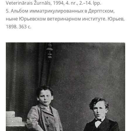
Veterinārais Žurnāls, 1994, 4. nr., 2.–14. lpp.
5. Альбом имматрикулированных в Дерптском,
ныне Юрьевском ветеринарном институте. Юрьев,
1898. 363 с.