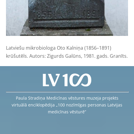
Latviešu mikrobiologa Oto Kalniņa (1856–1891)
krūšutēls. Autors: Zigurds Galūns, 1981. gads. Granīts.
Paula Stradiņa Medicīnas vēstures muzeja projekts
virtuālā enciklopēdija „100 nozīmīgas personas Latvijas
medicīnas vēsturē”