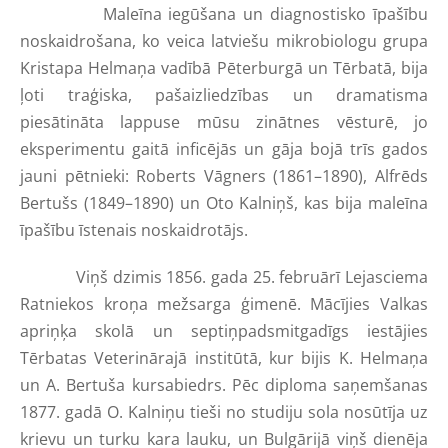
Maleīna iegūšana un diagnostisko īpašību
noskaidrošana, ko veica latviešu mikrobiologu grupa
Kristapa Helmaņa vadībā Pēterburgā un Tērbatā, bija
ļoti traģiska, pašaizliedzības un dramatisma
piesātināta lappuse mūsu zinātnes vēsturē, jo
eksperimentu gaitā inficējās un gāja bojā trīs gados
jauni pētnieki: Roberts Vāgners (1861–1890), Alfrēds
Bertušs (1849–1890) un Oto Kalniņš, kas bija maleīna
īpašību īstenais noskaidrotājs.
Viņš dzimis 1856. gada 25. februārī Lejasciema
Ratniekos kroņa mežsarga ģimenē. Mācījies Valkas
apriņķa skolā un septiņpadsmitgadīgs iestājies
Tērbatas Veterinārajā institūtā, kur bijis K. Helmaņa
un A. Bertuša kursabiedrs. Pēc diploma saņemšanas
1877. gadā O. Kalniņu tieši no studiju sola nosūtīja uz
krievu un turku kara lauku, un Bulgārijā viņš dienēja