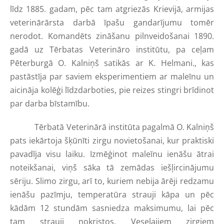
līdz 1885. gadam, pēc tam atgriezās Krievijā, armijas
veterinārārsta darbā īpašu gandarījumu tomēr
nerodot. Komandēts zināšanu pilnveidošanai 1890.
gadā uz Tērbatas Veterināro institūtu, pa ceļam
Pēterburgā O. Kalniņš satikās ar K. Helmani., kas
pastāstīja par saviem eksperimentiem ar maleīnu un
aicināja kolēģi līdzdarboties, pie reizes stingri brīdinot
par darba bīstamību.
Tērbatā Veterinārā institūta pagalmā O. Kalniņš
pats iekārtoja šķūnīti zirgu novietošanai, kur praktiski
pavadīja visu laiku. Izmēģinot maleīnu ienāšu ātrai
noteikšanai, viņš sāka tā zemādas iešļircinājumu
sēriju. Slimo zirgu, arī to, kuriem nebija ārēji redzamu
ienāšu pazīmju, temperatūra strauji kāpa un pēc
kādām 12 stundām sasniedza maksimumu, lai pēc
tam strauji nokristos. Veselajiem zirgiem