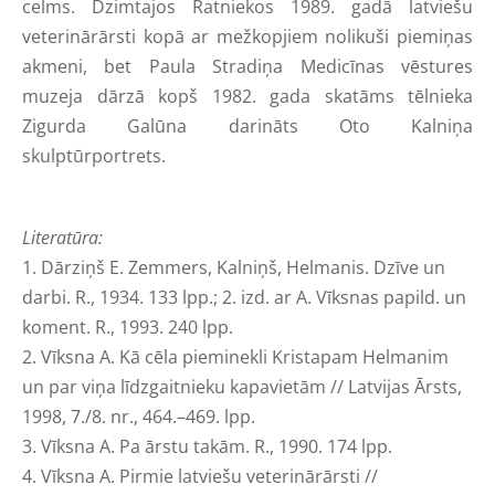
celms. Dzimtajos Ratniekos 1989. gadā latviešu
veterinārārsti kopā ar mežkopjiem nolikuši piemiņas
akmeni, bet Paula Stradiņa Medicīnas vēstures
muzeja dārzā kopš 1982. gada skatāms tēlnieka
Zigurda Galūna darināts Oto Kalniņa
skulptūrportrets.
Literatūra:
1. Dārziņš E. Zemmers, Kalniņš, Helmanis. Dzīve un
darbi. R., 1934. 133 lpp.; 2. izd. ar A. Vīksnas papild. un
koment. R., 1993. 240 lpp.
2. Vīksna A. Kā cēla pieminekli Kristapam Helmanim
un par viņa līdzgaitnieku kapavietām // Latvijas Ārsts,
1998, 7./8. nr., 464.–469. lpp.
3. Vīksna A. Pa ārstu takām. R., 1990. 174 lpp.
4. Vīksna A. Pirmie latviešu veterinārārsti //