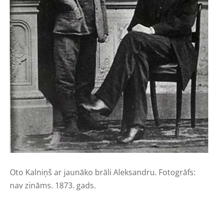
Oto Kalniņš ar jaunāko brāli Aleksandru. Fotogrāfs:
nav zināms. 1873. gads.