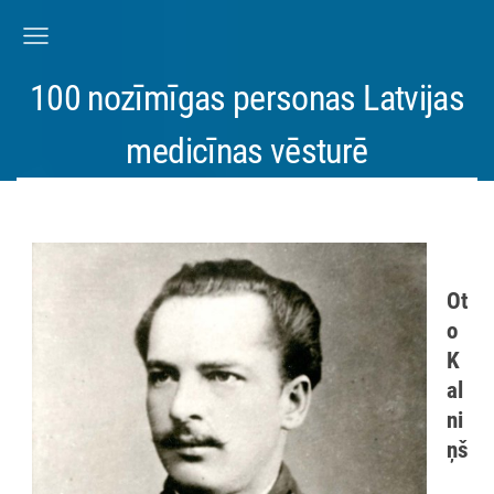
100 nozīmīgas personas Latvijas
medicīnas vēsturē
Ot
o
K
al
ni
ņš