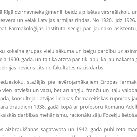
ā dzirnavnieka ģimenē, beidzis pilsētas virsreālskolu un 
esvēra un vēlāk Latvijas armijas rindās. No 1920. līdz 1926
t Farmakoloģijas institūtā secīgi par jaunāko asistentu,
kokaīna grupas vielu sākuma un beigu darbību uz asinsv
ēja 1930. gadā, un tā tika atzīta par tik labu, ka jau nākam
elnījās neviens cits no fakultātes nācis darbs.
oku, stažējās pie ievērojamākajiem Eiropas farmakol
vien latviešu un vācu, bet arī angļu, franču un itāļu valod
dā, konsultēja Latvijas lielākās farmaceitiskās rūpnīcas 
r kara draudiem 1938. gadā kopā ar profesoru Romanu Adelh
toksiskās darbības mehānismu, racionālu zāļu līdzekļu lietoša
braukšanas sagatavotā un 1942. gadā publicētā mācību