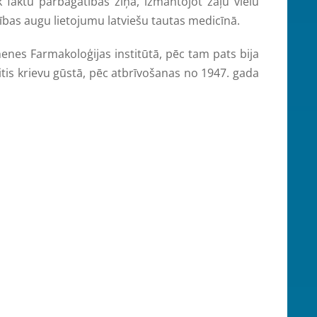
 faktu pārbagātības ziņā, izmantojot zāļu vielu
ības augu lietojumu latviešu tautas medicīnā.
es Farmakoloģijas institūtā, pēc tam pats bija
itis krievu gūstā, pēc atbrīvošanas no 1947. gada