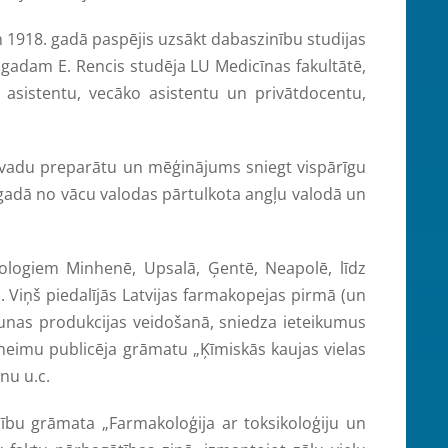
1918. gadā paspējis uzsākt dabaszinību studijas
. gadam E. Rencis studēja LU Medicīnas fakultātē,
 asistentu, vecāko asistentu un privātdocentu,
adu preparātu un mēģinājums sniegt vispārīgu
ā gadā no vācu valodas pārtulkota angļu valodā un
ogiem Minhenē, Upsalā, Ģentē, Neapolē, līdz
ā. Viņš piedalījās Latvijas farmakopejas pirmā (un
jaunas produkcijas veidošanā, sniedza ieteikumus
eimu publicēja grāmatu „Ķīmiskās kaujas vielas
nu u.c.
 grāmata „Farmakoloģija ar toksikoloģiju un