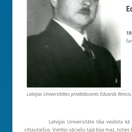
E
18
fa
Latvijas Universitātes privātdocents Eduards Rencis.
Latvijas Universitāte tika veidota kā nacion
cittautiešus. Vietējo vāciešu tajā bija maz, toties