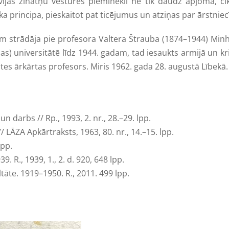
vijas zinātņu vēstures pieminekli ne tik daudz apjoma, cik
 principa, pieskaitot pat ticējumus un atziņas par ārstniec
rādāja pie profesora Valtera Štrauba (1874–1944) Minhen
) universitātē līdz 1944. gadam, tad iesaukts armijā un kr
tes ārkārtas profesors. Miris 1962. gada 28. augustā Lībekā.
darbs // Rp., 1993, 2. nr., 28.–29. lpp.
 LĀZA Apkārtraksts, 1963, 80. nr., 14.–15. lpp.
lpp.
. R., 1939, 1., 2. d. 920, 648 lpp.
ltāte. 1919–1950. R., 2011. 499 lpp.