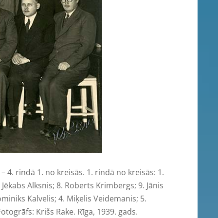
4. rindā 1. no kreisās. 1. rindā no kreisās: 1.
. Jēkabs Alksnis; 8. Roberts Krimbergs; 9. Jānis
miniks Kalvelis; 4. Miķelis Veidemanis; 5.
 Fotogrāfs: Krišs Rake. Rīga, 1939. gads.