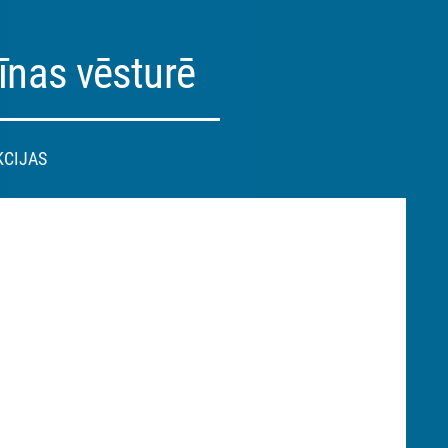
īnas vēsturē
KCIJAS