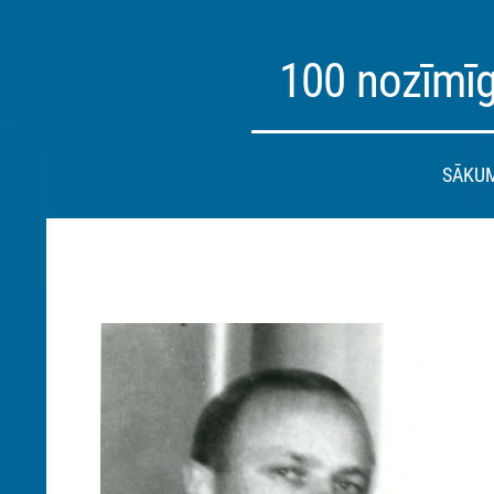
100 nozīmīg
SĀKU