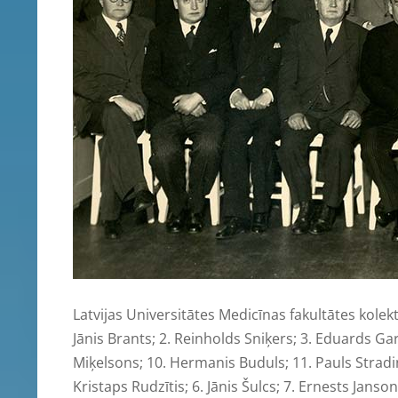
Latvijas Universitātes Medicīnas fakultātes kolekt
Jānis Brants; 2. Reinholds Sniķers; 3. Eduards Gart
Miķelsons; 10. Hermanis Buduls; 11. Pauls Stradiņš
Kristaps Rudzītis; 6. Jānis Šulcs; 7. Ernests Janson