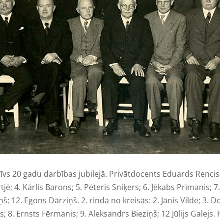
īvs 20 gadu darbības jubilejā. Privātdocents Eduards Rencis – 
jē; 4. Kārlis Barons; 5. Pēteris Sniķers; 6. Jēkabs Prīmanis; 7
; 12. Egons Dārziņš. 2. rindā no kreisās: 2. Jānis Vilde; 3. Do
s; 8. Ernsts Fērmanis; 9. Aleksandrs Bieziņš; 12 Jūlijs Galejs.