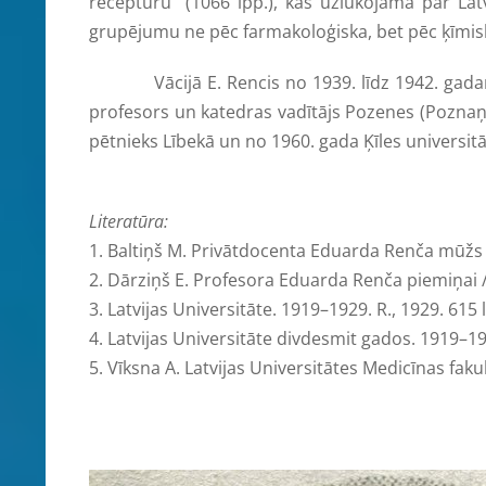
receptūru” (1066 lpp.), kas uzlūkojama par Lat
grupējumu ne pēc farmakoloģiska, bet pēc ķīmiska
Vācijā E. Rencis no 1939. līdz 1942. gadam st
profesors un katedras vadītājs Pozenes (Poznaņas
pētnieks Lībekā un no 1960. gada Ķīles universitā
Literatūra:
1.
Baltiņš M. Privātdocenta Eduarda Renča mūžs un 
2. Dārziņš E. Profesora Eduarda Renča piemiņai //
3. Latvijas Universitāte. 1919–1929. R., 1929. 615 
4. Latvijas Universitāte divdesmit gados. 1919–1939
5. Vīksna A. Latvijas Universitātes Medicīnas faku