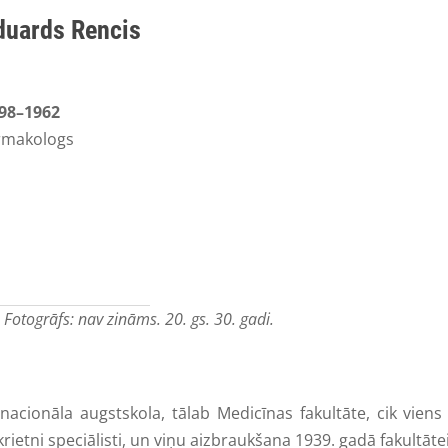
duards Rencis
98–1962
rmakologs
 Fotogrāfs: nav zināms. 20. gs. 30. gadi.
āla augstskola, tālab Medicīnas fakultāte, cik viens ta
 krietni speciālisti, un viņu aizbraukšana 1939. gadā fakultāt