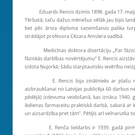
Eduards Rencis dzimis 1898. gada 17. maijā Rīg
Tērbatā, taču dažus mēnešus vēlāk jau bijis land
bet pēc ārsta diploma saņemšanas palika turpa
strādājot profesora Cēzara Amslera vadībā.
Medicīnas doktora disertāciju „Par fāzisku 
fāziskās darbības novērtējumu” E. Rencis aizstāv
izdota Ņujorkā; šādu starptautisku ievērību neizp
E. Rencis bija zinātnieks ar plašu redzesl
aizbraukšanai no Latvijas publicēja 60 darbus ne 
pēdējā) izdevuma veidošanā, kas iznāca 1940. ga
ikdienas farmaceitu praktiskā darbā, sakarā a
un aizsardzība pret tām”. Pētījis arī velnarutka 
E. Renča lieldarbs ir 1939. gadā pirms aiz