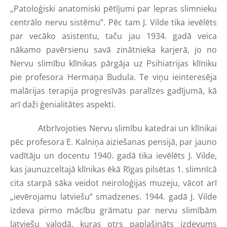
„Patoloģiski anatomiski pētījumi par lepras slimnieku
centrālo nervu sistēmu”. Pēc tam J. Vilde tika ievēlēts
par vecāko asistentu, taču jau 1934. gadā veica
nākamo pavērsienu savā zinātnieka karjerā, jo no
Nervu slimību klīnikas pārgāja uz Psihiatrijas klīniku
pie profesora Hermaņa Budula. Te viņu ieinteresēja
malārijas terapija progresīvās paralīzes gadījumā, kā
arī daži ģenialitātes aspekti.
Atbrīvojoties Nervu slimību katedrai un klīnikai
pēc profesora E. Kalniņa aiziešanas pensijā, par jauno
vadītāju un docentu 1940. gadā tika ievēlēts J. Vilde,
kas jaunuzceltajā klīnikas ēkā Rīgas pilsētas 1. slimnīcā
cita starpā sāka veidot neiroloģijas muzeju, vācot arī
„ievērojamu latviešu” smadzenes. 1944. gadā J. Vilde
izdeva pirmo mācību grāmatu par nervu slimībām
latviešu valodā, kuras otrs paplašināts izdevums