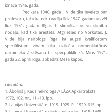
iznāca 1946. gadā.
Pēc kara 1946. gadā J. Vilde tika ievēlēts par
profesoru, taču katedru vadīja līdz 1947. gadam un vēl
līdz 1951. gadam Rīgas 1. slimnīcas nervu slimību
nodaļu, kad tika arestēts. Atgriezies no Vorkutas, J.
Vilde bija neirologs Rīgā, kā augsti kvalificētam
speciālistam viņam tika uzticēta nomenklatūras
darbinieku ārstēšana t.s. specpoliklīnikā. Miris 1971.
gada 22. aprīlī Rīgā, apbedīts Meža kapos.
Literatūra:
1. Āboliņš J. Kāds nekrologs // LĀZA Apkārtraksts,
1972, 102. nr., 11.–13. lpp.
2. Latvijas Universitāte. 1919–1929. R., 1929. 615 lpp.
3. Latvijas Universitāte divdesmit gados. 1919–1939.