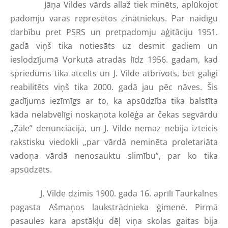
Jāņa Vildes vārds allaž tiek minēts, aplūkojot
padomju varas represētos zinātniekus. Par naidīgu
darbību pret PSRS un pretpadomju aģitāciju 1951.
gadā viņš tika notiesāts uz desmit gadiem un
ieslodzījumā Vorkutā atradās līdz 1956. gadam, kad
spriedums tika atcelts un J. Vilde atbrīvots, bet galīgi
reabilitēts viņš tika 2000. gadā jau pēc nāves. Šis
gadījums iezīmīgs ar to, ka apsūdzība tika balstīta
kāda nelabvēlīgi noskaņota kolēģa ar čekas segvārdu
„Zāle” denunciācijā, un J. Vilde nemaz nebija izteicis
rakstisku viedokli „par vārdā neminēta proletariāta
vadoņa vārdā nenosauktu slimību”, par ko tika
apsūdzēts.
J. Vilde dzimis 1900. gada 16. aprīlī Taurkalnes
pagasta Ašmaņos laukstrādnieka ģimenē. Pirmā
pasaules kara apstākļu dēļ viņa skolas gaitas bija