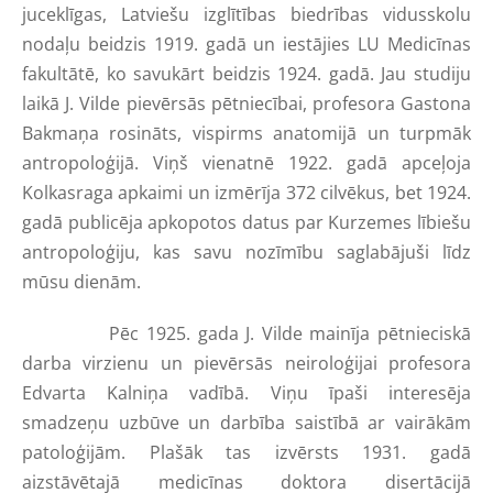
juceklīgas, Latviešu izglītības biedrības vidusskolu
nodaļu beidzis 1919. gadā un iestājies LU Medicīnas
fakultātē, ko savukārt beidzis 1924. gadā. Jau studiju
laikā J. Vilde pievērsās pētniecībai, profesora Gastona
Bakmaņa rosināts, vispirms anatomijā un turpmāk
antropoloģijā. Viņš vienatnē 1922. gadā apceļoja
Kolkasraga apkaimi un izmērīja 372 cilvēkus, bet 1924.
gadā publicēja apkopotos datus par Kurzemes lībiešu
antropoloģiju, kas savu nozīmību saglabājuši līdz
mūsu dienām.
Pēc 1925. gada J. Vilde mainīja pētnieciskā
darba virzienu un pievērsās neiroloģijai profesora
Edvarta Kalniņa vadībā. Viņu īpaši interesēja
smadzeņu uzbūve un darbība saistībā ar vairākām
patoloģijām. Plašāk tas izvērsts 1931. gadā
aizstāvētajā medicīnas doktora disertācijā