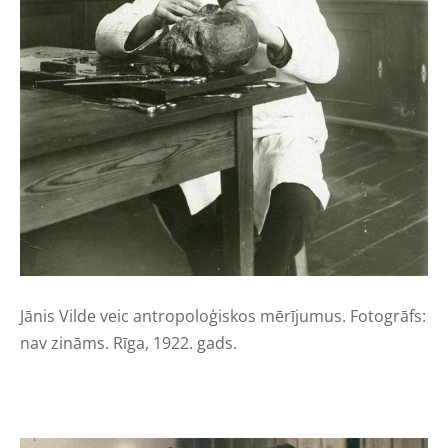
Jānis Vilde veic antropoloģiskos mērījumus. Fotogrāfs:
nav zināms. Rīga, 1922. gads.