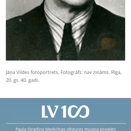
Jāņa Vildes fotoportrets. Fotogrāfs: nav zināms
.
Rīga,
20. gs. 40. gadi.
Paula Stradiņa Medicīnas vēstures muzeja projekts